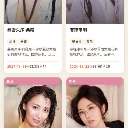
暴雪失序·典藏
寒锋审判
动漫
悬疑
纪录片
冒险
暴雪失序·典藏是一部以悬疑为核
寒锋审判是一部以冒险为核心的
心的影视作品，围绕危机、反转
影视作品，围绕危机、反转与人
与人物成长展开，整体节奏紧
物成长展开，整体节奏紧凑，值
凑，值得推荐观看。
得推荐观看。
2024-12-23
21,375
7.4
2024-12-22
36,761
7.0
新片
新片
高分
杜比
日本
日本