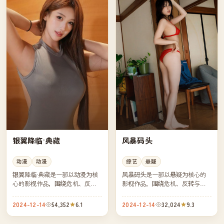
银翼降临·典藏
风暴码头
动漫
动漫
综艺
悬疑
银翼降临·典藏是一部以动漫为核
风暴码头是一部以悬疑为核心的
心的影视作品，围绕危机、反转
影视作品，围绕危机、反转与人
与人物成长展开，整体节奏紧
物成长展开，整体节奏紧凑，值
凑，值得推荐观看。
得推荐观看。
2024-12-14
54,352
6.1
2024-12-14
32,024
9.3