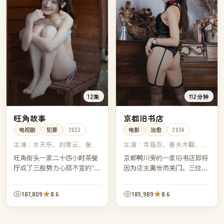
12集
112分钟
旺角故事
京都旧书店
电视剧
犯罪
2023
电影
治愈
2024
主演：
古天乐、刘青云、张家
主演：
寺岛忍、妻夫木聪、多
辉、林家栋
部未华子、永山瑛太
旺角街头一家二十四小时茶餐
京都鸭川旁的一家旧书店即将
厅成了三股势力心照不宣的"中
因为店主离世而关门。三位常
立区"。然而一桩跨境案让所有
客自发用一个月的时间，将十
人不得不在同一晚摊开各自的
几万册书一一整理、写下小卡
187,809
8.6
185,989
8.6
牌。
片、再赠送出去。