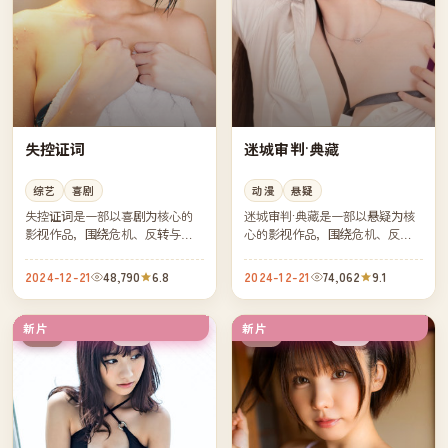
失控证词
迷城审判·典藏
综艺
喜剧
动漫
悬疑
失控证词是一部以喜剧为核心的
迷城审判·典藏是一部以悬疑为核
影视作品，围绕危机、反转与人
心的影视作品，围绕危机、反转
物成长展开，整体节奏紧凑，值
与人物成长展开，整体节奏紧
得推荐观看。
凑，值得推荐观看。
2024-12-21
48,790
6.8
2024-12-21
74,062
9.1
新片
新片
高分
完结
中国
中国