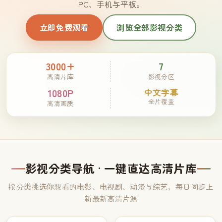
PC、手机与平板。
立即免费观看
浏览全部影视分类
3000+
7
高清片库
影视分区
1080P
中文字幕
全片覆盖
高清画质
影视分类导航 · 一键直达高清片库
按分类挑选你想看的电影、电视剧、动漫与综艺，每日同步上
新最新高清片源