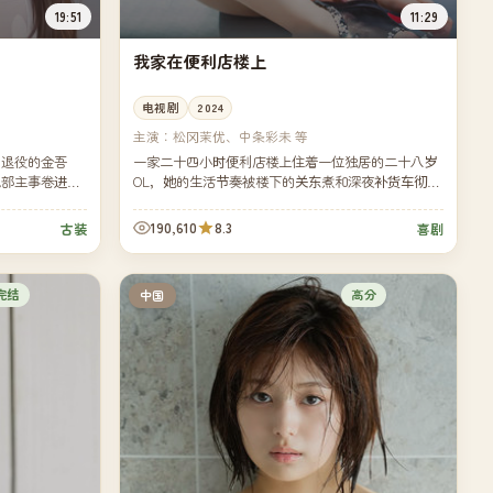
19:51
11:29
我家在便利店楼上
电视剧
2024
主演：
松冈茉优、中条彩未 等
名退役的金吾
一家二十四小时便利店楼上住着一位独居的二十八岁
礼部主事卷进了
OL，她的生活节奏被楼下的关东煮和深夜补货车彻底
数次擦身。
打乱——也被楼下的店长意外重新点亮。
190,610
8.3
古装
喜剧
完结
高分
中国