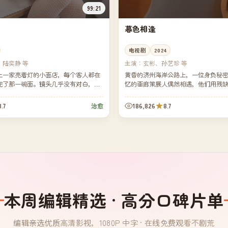
99:21
暮色相逢
电视剧
2024
、陆奕静 等
主演：
玄彬、孙艺珍 等
上一家亮着灯的小面店，每个客人都在
黄昏的济州海岸公路上，一位身负秘
完了那一碗面。镜头几乎没有对白，灯
忆的画廊策展人偶然相遇，他们用残
城市最深的沉默。
一段早已被各自遗忘的承诺。慢节奏
夜与海...
8.7
186,826
8.7
治愈
本周编辑精选 · 高分口碑片单
编辑亲选优质高清影视，1080P 中字 · 在线免费观看不剧荒