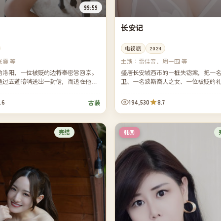
99:59
长安记
电视剧
2024
震 等
主演：
雷佳音、周一围 等
的洛阳，一位被贬的边将奉密旨回京。
盛唐长安城西市的一桩失窃案，把一
通过五道暗哨送出一封信，而追在他身
卫、一名波斯商人之女、一位被贬的
经最信任的副将。
同一个夜晚。一座城，七个时辰，无
.6
194,530
8.7
古装
完结
韩国