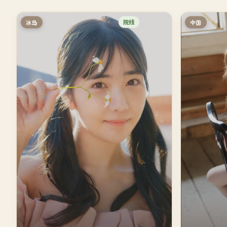
院线
冰岛
中国