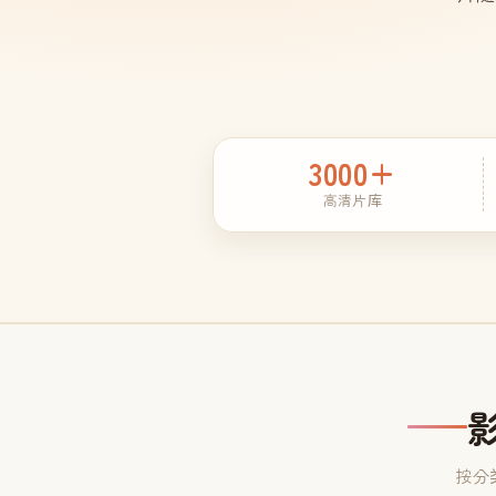
3000+
高清片库
按分