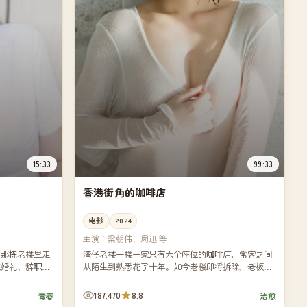
15:33
99:33
香港街角的咖啡店
电影
2024
主演：
梁朝伟、周迅 等
洞那栋老楼里走
湾仔老楼一楼一家只有六个座位的咖啡店，常客之间
来婚礼、辞职、
从陌生到熟悉花了十年。如今老楼即将拆除，老板决
所有人都不得不
定为这十年里每一位常客做一张属于他们的咖啡卡
片。
187,470
8.8
青春
治愈