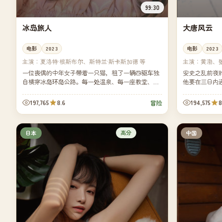
99:30
冰岛旅人
大唐风云
电影
2023
电影
2023
主演：
夏洛特·根斯布尔、斯特兰·斯卡斯加德 等
主演：
黄渤、张
一位丧偶的中年女子带着一只猫，租了一辆四驱车独
安史之乱前夜
自横穿冰岛环岛公路。每一处温泉、每一座教堂、每
他要在三日内
一阵风都让她离自己更近了一步。
后的，是他曾
197,765
8.6
194,575
8
冒险
高分
日本
中国