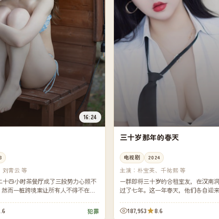
16:24
三十岁那年的春天
3
电视剧
2024
、刘青云 等
主演：
朴宝英、千祐熙 等
二十四小时茶餐厅成了三股势力心照不
一群即将三十岁的合租室友，在汉南
"。然而一桩跨境案让所有人不得不在同
过了七年。这一年春天，他们各自迎
的牌。
跨国搬迁与一次未曾预想的告别——
学习如...
.6
187,953
8.6
犯罪