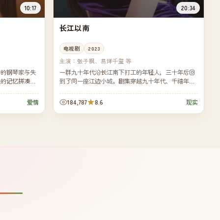
10:17
20:34
长江以南
电视剧
2023
主演：
张子枫、易烊千玺 等
密的钢琴家与失
一群九十年代沿长江南下打工的年轻人，三十年后回
缺的记忆拼凑出
到了同一座江边小城。剧集穿越九十年代、千禧年、
、画面唯美，雨
二〇一〇年代三个时间段，描绘一代普通人的迁徙
史。
184,787
8.6
爱情
现实