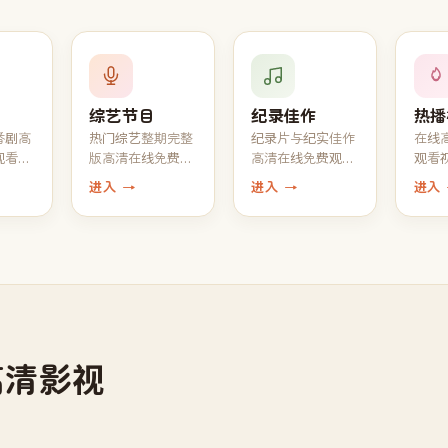
综艺节目
纪录佳作
热播
番剧高
热门综艺整期完整
纪录片与纪实佳作
在线
观看，
版高清在线免费观
高清在线免费观
观看
新最新
看，1080P 真人秀
看，自然 · 人文 ·
行，
进入 →
进入 →
进入
脱口秀全收录
工艺一应俱全
高分
高清影视