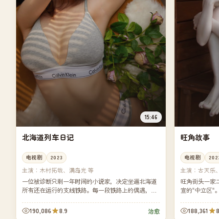
15:46
北海道列车日记
旺角故事
电视剧
2023
电视剧
202
主演：
木村拓哉、满岛光 等
主演：
古天乐
一位被诊断只剩一年时间的小说家，决定坐遍北海道
旺角街头一家
所有还在运行的支线铁路。每一段铁路上的偶遇，都
宣的"中立区
比他自己的小说更难写。
一晚摊开各自
190,086
8.9
188,361
8
治愈