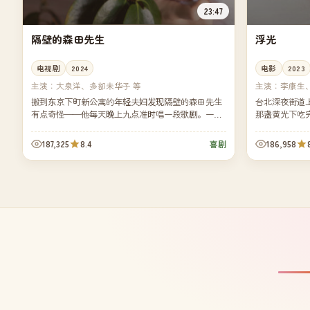
23:47
隔壁的森田先生
浮光
电视剧
2024
电影
2023
主演：
大泉洋、多部未华子 等
主演：
李康生
搬到东京下町新公寓的年轻夫妇发现隔壁的森田先生
台北深夜街道
有点奇怪——他每天晚上九点准时唱一段歌剧。一个
那盏黄光下吃
月后，他们一家三口反而离不开森田先生的歌声了。
影里却写满了
187,325
8.4
186,958
喜剧