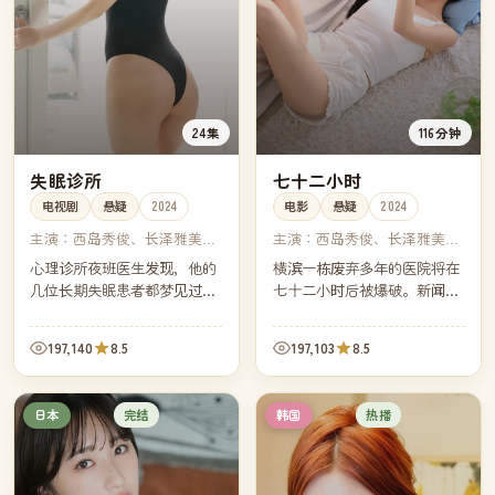
24集
116分钟
失眠诊所
七十二小时
电视剧
悬疑
2024
电影
悬疑
2024
主演：
西岛秀俊、长泽雅美、
主演：
西岛秀俊、长泽雅美、
加濑亮、山田凉介
染谷将太、黑木华
心理诊所夜班医生发现，他的
横滨一栋废弃多年的医院将在
几位长期失眠患者都梦见过同
七十二小时后被爆破。新闻记
一个房间——而那个房间正是
者在拆除前最后一天潜入大
他童年时被遗忘的旧居。
楼，想拍下一组照片，却发现
197,140
8.5
197,103
8.5
这里的一切并没有真正"废
弃"。
完结
热播
日本
韩国