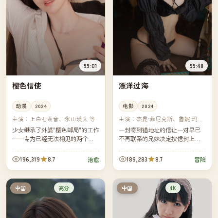
99:01
99:48
樱色信使
漂洋过海
动漫
2024
电影
2024
主演：
上白石萌音、永山瑛太 等
主演：
杰昆·菲尼克斯、鲁妮·玛拉
等
少女继承了外婆"樱色邮局"的工作
一封寄到错地址的信让一对早已
——专为已经无法相见的两个
不再联系的兄妹决定按信封上的
人，传递一封从未寄出的信。她
笔迹寻找写信人。从波士顿到里
的第一份差事是把信送到自己手
斯本再到马德拉群岛，他们穿过
196,319
8.7
189,283
8.7
治愈
冒险
里。
一整个大西洋。
高分
4K
中国
中国