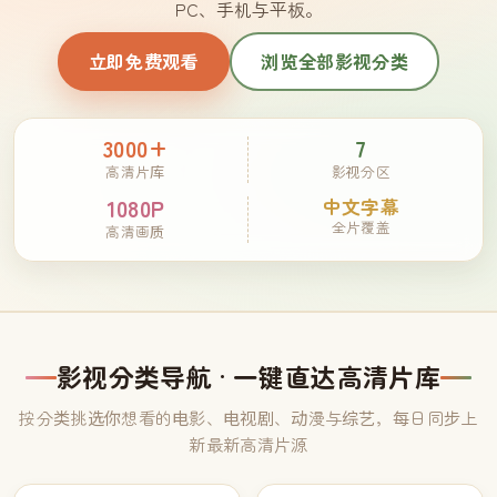
PC、手机与平板。
立即免费观看
浏览全部影视分类
3000+
7
高清片库
影视分区
1080P
中文字幕
全片覆盖
高清画质
影视分类导航 · 一键直达高清片库
按分类挑选你想看的电影、电视剧、动漫与综艺，每日同步上
新最新高清片源