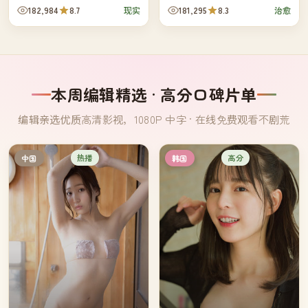
假，三代人之间被压了五十年的
她整理外婆留下的手记，慢慢明
182,984
8.7
181,295
8.3
现实
治愈
话第一次摊开。
白：人生最贵的不是奔跑，而是
停下...
本周编辑精选 · 高分口碑片单
编辑亲选优质高清影视，1080P 中字 · 在线免费观看不剧荒
热播
高分
中国
韩国