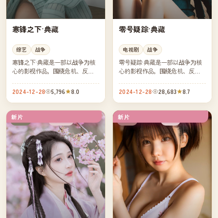
寒锋之下·典藏
零号疑踪·典藏
综艺
战争
电视剧
战争
寒锋之下·典藏是一部以战争为核
零号疑踪·典藏是一部以战争为核
心的影视作品，围绕危机、反转
心的影视作品，围绕危机、反转
与人物成长展开，整体节奏紧
与人物成长展开，整体节奏紧
凑，值得推荐观看。
凑，值得推荐观看。
2024-12-28
5,796
8.0
2024-12-28
28,683
8.7
新片
新片
连载中
完结
日本
美国