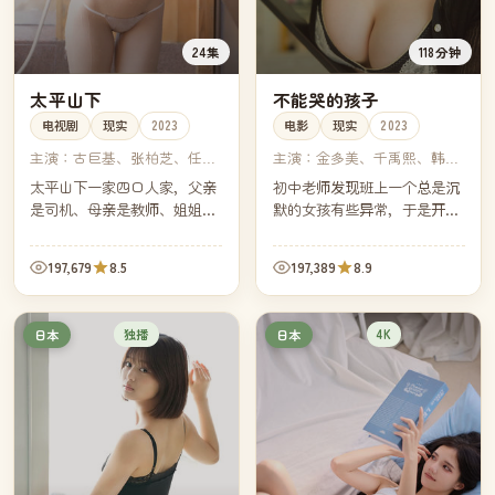
24集
118分钟
太平山下
不能哭的孩子
电视剧
现实
2023
电影
现实
2023
主演：
古巨基、张柏芝、任贤
主演：
金多美、千禹熙、韩睿
齐、应采儿
璃、全余赟
太平山下一家四口人家，父亲
初中老师发现班上一个总是沉
是司机、母亲是教师、姐姐是
默的女孩有些异常，于是开始
空姐、弟弟在读大学。一年之
一个人调查她的家庭。镜头克
内他们各自的轨道被打散，但
制，却把整个青春期的暗角揭
197,679
8.5
197,389
8.9
这家人晚饭的桌子始终摆着四
得清清楚楚。
副碗筷。
独播
4K
日本
日本