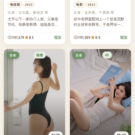
电视剧
2023
电影
2023
主演：
古巨基、张柏芝 等
主演：
金多美、千禹熙 等
太平山下一家四口人家，父亲是
初中老师发现班上一个总是沉默
司机、母亲是教师、姐姐是空
的女孩有些异常，于是开始一个
姐、弟弟在读大学。一年之内他
人调查她的家庭。镜头克制，却
们各自的轨道被打散，但这家人
把整个青春期的暗角揭得清清楚
197,679
8.5
197,389
8.9
现实
现实
晚饭的桌子始终摆着四副碗筷。
楚。
独播
4K
日本
日本
24:55
99:02