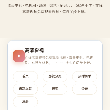
收录电影 · 电视剧 · 动漫 · 综艺 · 纪录片，1080P 中字 · 在线
高清视频免费观看视频 · 每日同步上新。
高清影视
在线高清视频免费观看视频
· 海量电影、电视
剧、动漫与综艺，1080P 中字每日同步上新。
首页
影视分类
热播榜单
最新上架
搜索
登录
注册