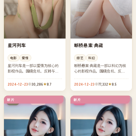
星河列车
断桥悬案·典藏
电影
爱情
综艺
科幻
星河列车是一部以爱情为核心的
断桥悬案·典藏是一部以科幻为核
影视作品，围绕危机、反转与人
心的影视作品，围绕危机、反转
物成长展开，整体节奏紧凑，值
与人物成长展开，整体节奏紧
得推荐观看。
凑，值得推荐观看。
2024-12-23
30,286
8.7
2024-12-23
77,332
8.5
新片
新片
连载中
院线
日本
韩国